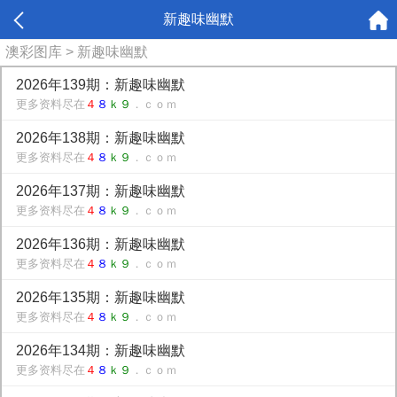
新趣味幽默
澳彩图库
> 新趣味幽默
2026年139期：新趣味幽默
更多资料尽在
４
８
ｋ９
．ｃｏｍ
2026年138期：新趣味幽默
更多资料尽在
４
８
ｋ９
．ｃｏｍ
2026年137期：新趣味幽默
更多资料尽在
４
８
ｋ９
．ｃｏｍ
2026年136期：新趣味幽默
更多资料尽在
４
８
ｋ９
．ｃｏｍ
2026年135期：新趣味幽默
更多资料尽在
４
８
ｋ９
．ｃｏｍ
2026年134期：新趣味幽默
更多资料尽在
４
８
ｋ９
．ｃｏｍ